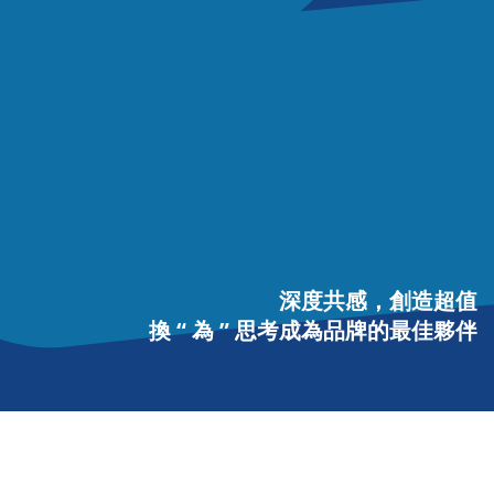
深
度
共
感
，
創
造
超
值
換
“
為
”
思
考
成
為
品
牌
的
最
佳
夥
伴